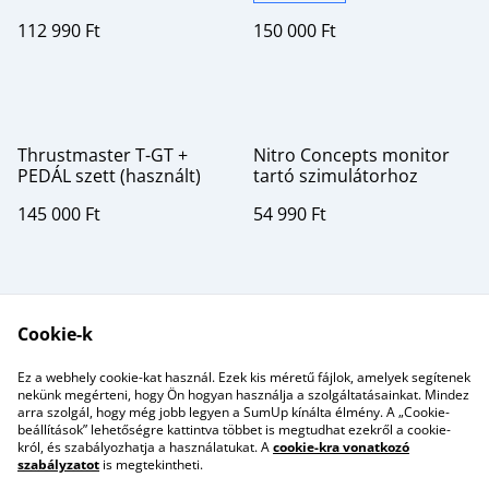
112 990 Ft
150 000 Ft
Thrustmaster T-GT +
Nitro Concepts monitor
PEDÁL szett (használt)
tartó szimulátorhoz
145 000 Ft
54 990 Ft
Cookie-k
Ez a webhely cookie-kat használ. Ezek kis méretű fájlok, amelyek segítenek
nekünk megérteni, hogy Ön hogyan használja a szolgáltatásainkat. Mindez
arra szolgál, hogy még jobb legyen a SumUp kínálta élmény. A „Cookie-
Kapcsolatfelvétel
Jogi feltételek
beállítások” lehetőségre kattintva többet is megtudhat ezekről a cookie-
Adatvédelmi
Cookie-szabályzat
król, és szabályozhatja a használatukat. A
cookie-kra vonatkozó
szabályzat
szabályzatot
is megtekintheti.