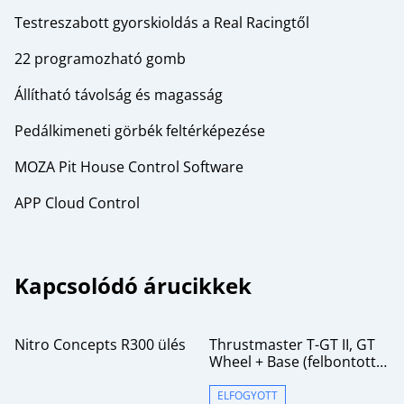
Testreszabott gyorskioldás a Real Racingtől
22 programozható gomb
Állítható távolság és magasság
Pedálkimeneti görbék feltérképezése
MOZA Pit House Control Software
APP Cloud Control
Kapcsolódó árucikkek
Nitro Concepts R300 ülés
Thrustmaster T-GT II, GT
Wheel + Base (felbontott,
új termék garanciával)
ELFOGYOTT