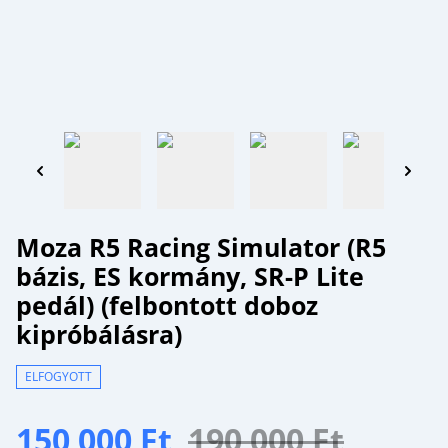
Moza R5 Racing Simulator (R5
bázis, ES kormány, SR-P Lite
pedál) (felbontott doboz
kipróbálásra)
ELFOGYOTT
150 000 Ft
190 000 Ft