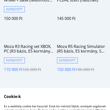
új termék garanciával)
ELFOGYOTT
150 000 Ft
145 000 Ft
%
%
Moza R3 Racing set XBOX,
Moza R5 Racing Simulator
PC (R3 bázis, ES kormány,
(R5 bázis, ES kormány, SR-
SR-P Lite pedál)
P Lite pedál) (felbontott
doboz kipróbálásra)
ELFOGYOTT
ELFOGYOTT
110 900 Ft
155 000 Ft
150 000 Ft
190 000 Ft
Cookie-k
Ez a webhely cookie-kat használ. Ezek kis méretű fájlok, amelyek segítenek