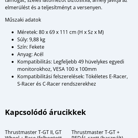
elmerülést és a teljesítményt a versenyen.
Műszaki adatok
Méretek: 80 x 69 x 111 cm (H x Sz x M)
Súly: 9,88 kg
Szín: Fekete
Anyag: Acél
Kompatibilitás: Legfeljebb 49 hüvelykes egyedi
monitorokhoz, VESA 100 x 100mm
Kompatibilitási felszerelések: Tökéletes E-Racer,
S-Racer és C-Racer rendszerekhez
Kapcsolódó árucikkek
Thrustmaster T-GT II, GT
Thrustmaster T-GT +
Wheel + Base (felbontott,
PEDÁL szett (használt)