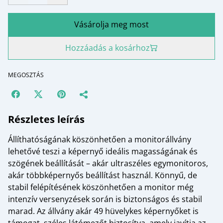
Vásárolja meg most
Hozzáadás a kosárhoz
MEGOSZTÁS
Részletes leírás
Állíthatóságának köszönhetően a monitorállvány
lehetővé teszi a képernyő ideális magasságának és
szögének beállítását – akár ultraszéles egymonitoros,
akár többképernyős beállítást használ. Könnyű, de
stabil felépítésének köszönhetően a monitor még
intenzív versenyzések során is biztonságos és stabil
marad. Az állvány akár 49 hüvelykes képernyőket is
támogat, széles látómezőt biztosítva, amely javítja az