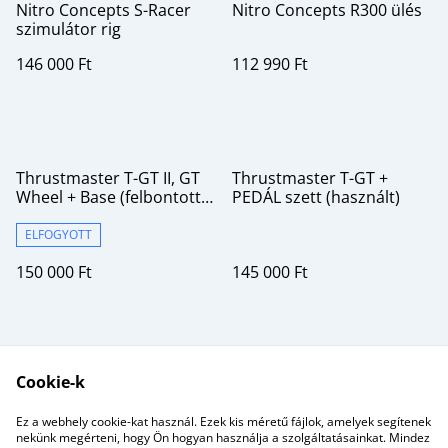
Nitro Concepts S-Racer
Nitro Concepts R300 ülés
szimulátor rig
146 000 Ft
112 990 Ft
Thrustmaster T-GT II, GT
Thrustmaster T-GT +
Wheel + Base (felbontott,
PEDÁL szett (használt)
új termék garanciával)
ELFOGYOTT
150 000 Ft
145 000 Ft
Cookie-k
Ez a webhely cookie-kat használ. Ezek kis méretű fájlok, amelyek segítenek
nekünk megérteni, hogy Ön hogyan használja a szolgáltatásainkat. Mindez