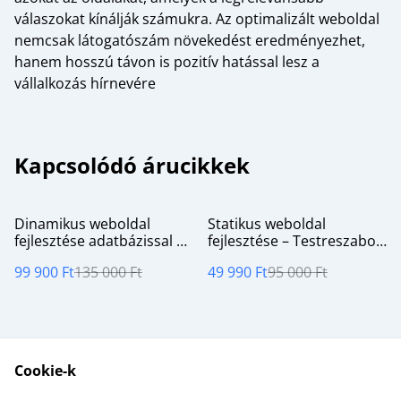
válaszokat kínálják számukra. Az optimalizált weboldal
nemcsak látogatószám növekedést eredményezhet,
hanem hosszú távon is pozitív hatással lesz a
vállalkozás hírnevére
Kapcsolódó árucikkek
%
%
Dinamikus weboldal
Statikus weboldal
fejlesztése adatbázissal –
fejlesztése – Testreszabott
Rugalmas és interaktív
megoldások saját ".hu"
99 900 Ft
135 000 Ft
49 990 Ft
95 000 Ft
megoldások saját ".hu"
vagy egyéb választható
vagy egyéb választható
domainnel.
domainnel.
Cookie-k