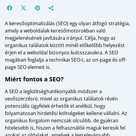
A keresőoptimalizálás (SEO) egy olyan átfogó stratégia,
amely a weboldalak keresőmotorokban való
megjelenésének javítására irányul. Célja, hogy az
organikus találatok között minél előkelőbb helyezést
érjen el a weboldal bizonyos kulcsszavakra. A SEO
magában foglalja a technikai SEO-t, az on-page és off-
page SEO elemeit is.
Miért fontos a SEO?
A SEO a legköltséghatékonyabb módszer a
vevőszerzésre, mivel az organikus találatok révén
potenciális ügyfelek érhetők el anélkül, hogy
folyamatosan hirdetési költségeket kellene vállalni. Az
organikus forgalom nemcsak olcsóbb, de gyakran
hitelesebb is, hiszen a felhasználók maguk keresik fel
azokat az oldalakat, amelyek a legrelevánsabb