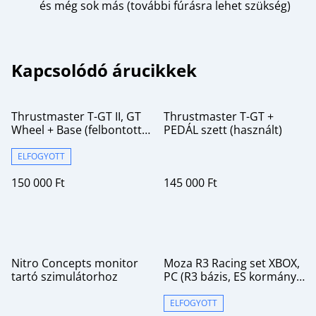
és még sok más (további fúrásra lehet szükség)
Kapcsolódó árucikkek
Thrustmaster T-GT II, GT
Thrustmaster T-GT +
Wheel + Base (felbontott,
PEDÁL szett (használt)
új termék garanciával)
ELFOGYOTT
150 000 Ft
145 000 Ft
%
Nitro Concepts monitor
Moza R3 Racing set XBOX,
tartó szimulátorhoz
PC (R3 bázis, ES kormány,
SR-P Lite pedál)
ELFOGYOTT